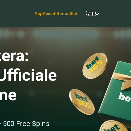
🇨🇭
App
Accedi
Bonus
Slot
era:
fficiale
ine
+ 500 Free Spins