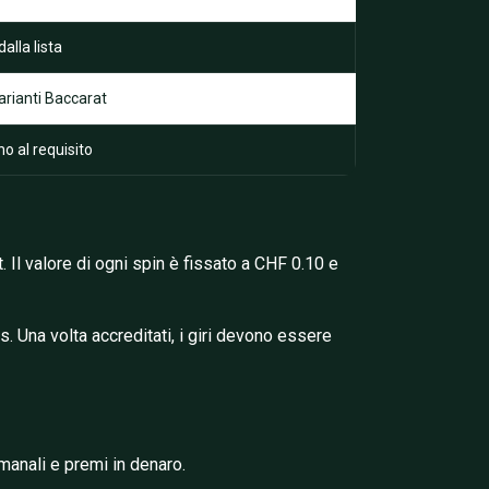
dalla lista
varianti Baccarat
o al requisito
. Il valore di ogni spin è fissato a CHF 0.10 e
. Una volta accreditati, i giri devono essere
imanali e premi in denaro.