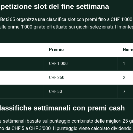
tizione slot del fine settimana
 Bet365 organizza una classifica slot con premi fino a CHF 1'000 
ulle prime 1'000 girate effettuate sui giochi selezionati. Il mont
Premio
Nume
CHF 1'000
1
CHF 350
2
CHF 50
7
assifiche settimanali con premi cash
ettimanali basate sul punteggio combinato delle migliori 25 gira
no da CHF 5 a CHF 3'000. Il punteggio viene calcolato dividendo la