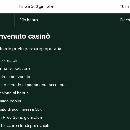
Fino a 500 giri totali
10 riv
30x bonus
Gioch
envenuto casinò
chiede pochi passaggi operativi:
vizzera.ch
ormative svizzere
erta di benvenuto
e un metodo di pagamento accettato
desione al bonus
 saldo bonus
quisito di scommessa 30x
i Free Spins giornalieri
sbloccare i fondi prelevabili