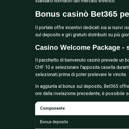
standard normativi del mercato elvetico.
Bonus casinò Bet365 per
Il portale offre incentivi dedicati sia ai nuovi 
sul deposito e giri gratuiti distribuiti su più gior
Casino Welcome Package - str
Il pacchetto di benvenuto casinò prevede un bo
CHF 10 e selezionare l'apposita casella duran
selezionati prima di poter prelevare le vincite.
In aggiunta al bonus sul deposito, Bet365 offre 
ore dalla rivelazione precedente, è possibile sce
Componente
Bonus deposito