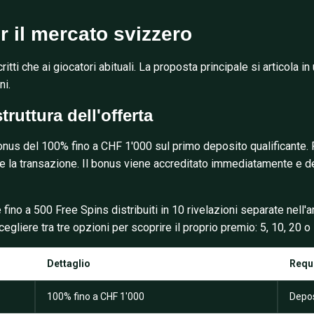
 il mercato svizzero
iscritti che ai giocatori abituali. La proposta principale si artico
ni.
uttura dell'offerta
nus del 100% fino a CHF 1'000 sul primo deposito qualificante. 
te la transazione. Il bonus viene accreditato immediatamente e
fino a 500 Free Spins distribuiti in 10 rivelazioni separate nell'
gliere tra tre opzioni per scoprire il proprio premio: 5, 10, 20 o 50
Dettaglio
Requ
100% fino a CHF 1'000
Depos