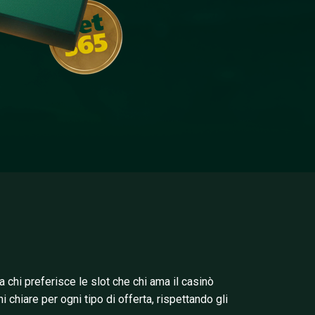
chi preferisce le slot che chi ama il casinò
 chiare per ogni tipo di offerta, rispettando gli