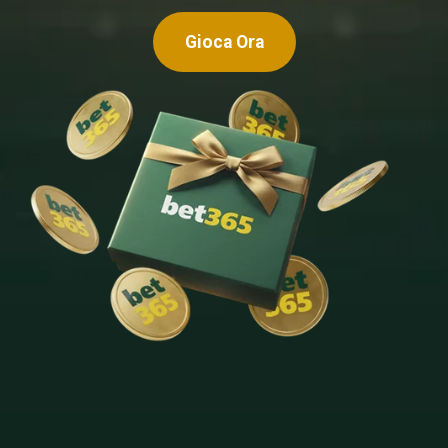
Gioca Ora