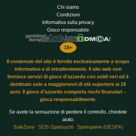
Chi siamo
Condizioni
Informativa sulla privacy
Gioco responsabile
18+
Il contenuto del sito è fornito esclusivamente a scopo
informativo e di intrattenimento. Il sito web non
fornisce servizi di gioco d'azzardo con soldi veri ed è
destinato solo a maggiorenni di età superiore ai 18
anni. Il gioco d'azzardo comporta rischi finanziari –
gioca responsabilmente.
Se avete la sensazione di perdere il controllo, chiedete
aiuto:
SafeZone
·
SOS-Spielsucht
·
Spielsperre (GESPA)