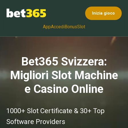
Inizia gioco
App
Accedi
Bonus
Slot
Bet365 Svizzera:
Migliori Slot Machine
e Casino Online
1000+ Slot Certificate & 30+ Top
Software Providers