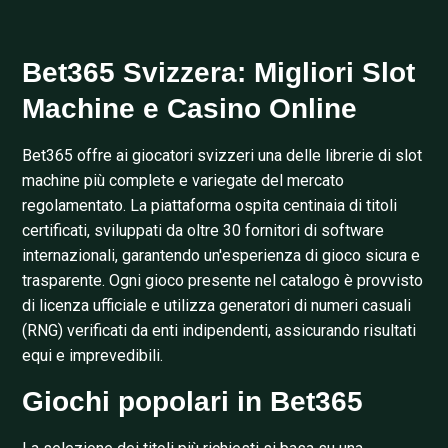
Bet365 Svizzera: Migliori Slot
Machine e Casino Online
Bet365 offre ai giocatori svizzeri una delle librerie di slot
machine più complete e variegate del mercato
regolamentato. La piattaforma ospita centinaia di titoli
certificati, sviluppati da oltre 30 fornitori di software
internazionali, garantendo un'esperienza di gioco sicura e
trasparente. Ogni gioco presente nel catalogo è provvisto
di licenza ufficiale e utilizza generatori di numeri casuali
(RNG) verificati da enti indipendenti, assicurando risultati
equi e imprevedibili.
Giochi popolari in Bet365