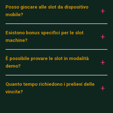
Posso giocare alle slot da dispositivo
mobile?
Esistono bonus specifici per le slot
machine?
È possibile provare le slot in modalità
demo?
Quanto tempo richiedono i prelievi delle
vincite?